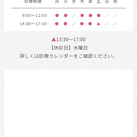
診療時間
月
火
水
木
金
土
日
祝
9:00～12:30
●
●
／
●
●
●
／
／
14:00～17:30
●
●
／
●
●
▲
／
／
▲
13:30〜17:00
【休診日】水曜日
詳しくは診療カレンダーをご確認ください。