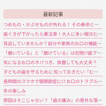
最新記事
つめもの・かぶせものが外れる！ その寿命と原因は？
歯ぐきが下がったら要注意！大人に多い根元むし歯
見逃していませんか？自分や家族のお口の機能低下のサイン
「磨いている」と「磨けている」は別物!?歯ブラシが届かない汚れの対策
気になるお口のネバつき、放置しても大丈夫？
子どもの歯を守るために 知っておきたい「むし歯の4要素」
長時間のスマホで顎関節症に!? お口のトラブルを招く「TCH（歯列接触癖）」とは
冬の楽しみ
原因はそこじゃない？「歯の痛み」の意外な落とし穴