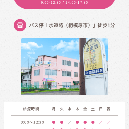
9:00-12:30
/ 14:00-17:30
バス停「水道路（相模原市）」徒歩1分
診療時間
月
火
水
木
金
土
日
祝
9:00～12:30
●
●
／
●
●
●
／
／