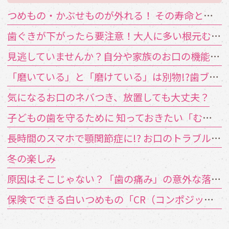
つめもの・かぶせものが外れる！ その寿命と原因は？
歯ぐきが下がったら要注意！大人に多い根元むし歯
見逃していませんか？自分や家族のお口の機能低下のサイン
「磨いている」と「磨けている」は別物!?歯ブラシが届かない汚れの対策
気になるお口のネバつき、放置しても大丈夫？
子どもの歯を守るために 知っておきたい「むし歯の4要素」
長時間のスマホで顎関節症に!? お口のトラブルを招く「TCH（歯列接触癖）」とは
冬の楽しみ
原因はそこじゃない？「歯の痛み」の意外な落とし穴
保険でできる白いつめもの「CR（コンポジットレジン）」とは？