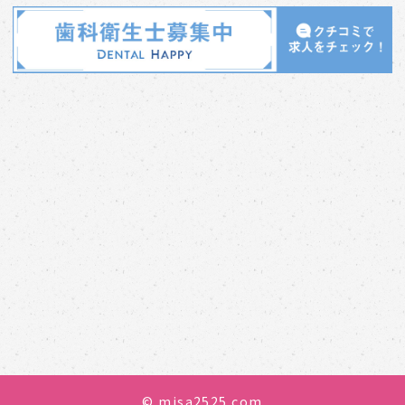
© misa2525.com