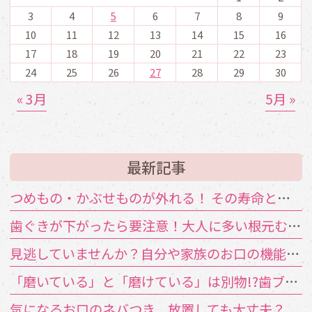
3
4
5
6
7
8
9
10
11
12
13
14
15
16
17
18
19
20
21
22
23
24
25
26
27
28
29
30
« 3月
5月 »
最新記事
つめもの・かぶせものが外れる！ その寿命と原因は？
歯ぐきが下がったら要注意！大人に多い根元むし歯
見逃していませんか？自分や家族のお口の機能低下のサイン
「磨いている」と「磨けている」は別物!?歯ブラシが届かない汚れの対策
気になるお口のネバつき、放置しても大丈夫？