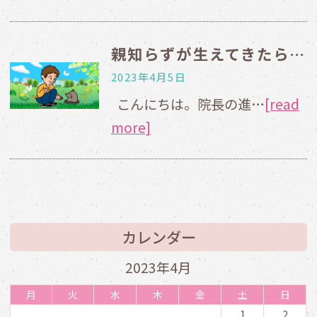
親知らずが生えてきたら抜かなきゃダメ？
2023年4月5日
こんにちは。院長の進…
[read
more]
カレンダー
2023年4月
月
火
水
木
金
土
日
1
2