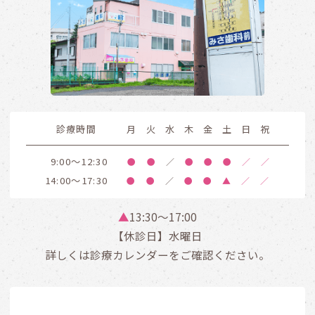
診療時間
月
火
水
木
金
土
日
祝
9:00～12:30
●
●
／
●
●
●
／
／
14:00～17:30
●
●
／
●
●
▲
／
／
▲
13:30〜17:00
【休診日】水曜日
詳しくは診療カレンダーをご確認ください。