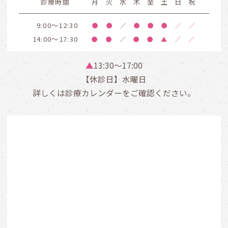
診療時間
月
火
水
木
金
土
日
祝
9:00～12:30
●
●
／
●
●
●
／
／
14:00～17:30
●
●
／
●
●
▲
／
／
▲
13:30〜17:00
【休診日】水曜日
詳しくは診療カレンダーをご確認ください。