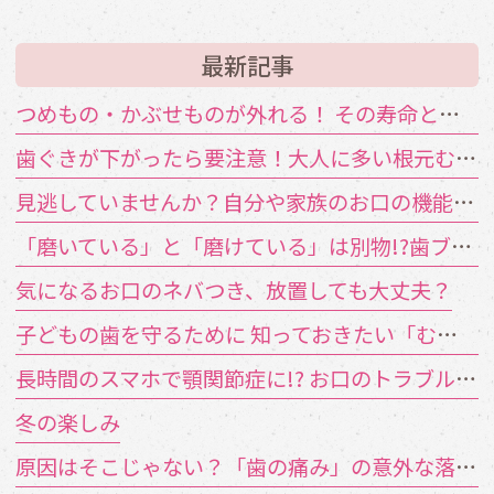
最新記事
つめもの・かぶせものが外れる！ その寿命と原因は？
歯ぐきが下がったら要注意！大人に多い根元むし歯
見逃していませんか？自分や家族のお口の機能低下のサイン
「磨いている」と「磨けている」は別物!?歯ブラシが届かない汚れの対策
気になるお口のネバつき、放置しても大丈夫？
子どもの歯を守るために 知っておきたい「むし歯の4要素」
長時間のスマホで顎関節症に!? お口のトラブルを招く「TCH（歯列接触癖）」とは
冬の楽しみ
原因はそこじゃない？「歯の痛み」の意外な落とし穴