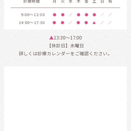
診療時間
月
火
水
木
金
土
日
祝
9:00～12:30
●
●
／
●
●
●
／
／
14:00～17:30
●
●
／
●
●
▲
／
／
▲
13:30〜17:00
【休診日】水曜日
詳しくは診療カレンダーをご確認ください。