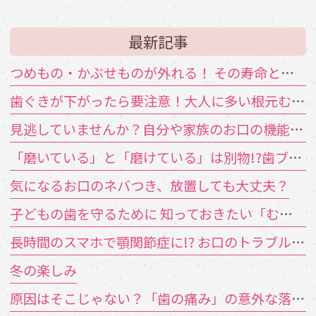
最新記事
つめもの・かぶせものが外れる！ その寿命と原因は？
歯ぐきが下がったら要注意！大人に多い根元むし歯
見逃していませんか？自分や家族のお口の機能低下のサイン
「磨いている」と「磨けている」は別物!?歯ブラシが届かない汚れの対策
気になるお口のネバつき、放置しても大丈夫？
子どもの歯を守るために 知っておきたい「むし歯の4要素」
長時間のスマホで顎関節症に!? お口のトラブルを招く「TCH（歯列接触癖）」とは
冬の楽しみ
原因はそこじゃない？「歯の痛み」の意外な落とし穴