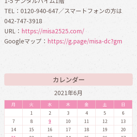
1-5 デンタルハイム1階
TEL：0120-940-647／スマートフォンの方は
042-747-3918
URL：
https://misa2525.com/
Googleマップ：
https://g.page/misa-dc?gm
カレンダー
2021年6月
月
火
水
木
金
土
日
1
2
3
4
5
6
7
8
9
10
11
12
13
14
15
16
17
18
19
20