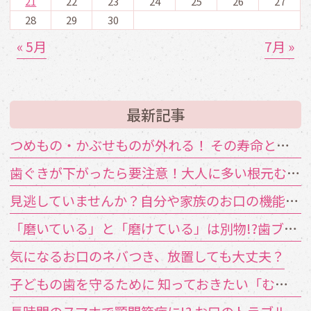
21
22
23
24
25
26
27
28
29
30
« 5月
7月 »
最新記事
つめもの・かぶせものが外れる！ その寿命と原因は？
歯ぐきが下がったら要注意！大人に多い根元むし歯
見逃していませんか？自分や家族のお口の機能低下のサイン
「磨いている」と「磨けている」は別物!?歯ブラシが届かない汚れの対策
気になるお口のネバつき、放置しても大丈夫？
子どもの歯を守るために 知っておきたい「むし歯の4要素」