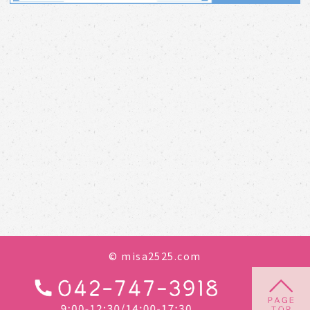
© misa2525.com