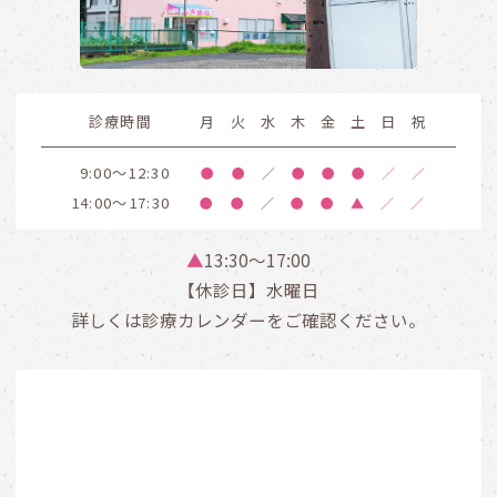
診療時間
月
火
水
木
金
土
日
祝
9:00～12:30
●
●
／
●
●
●
／
／
14:00～17:30
●
●
／
●
●
▲
／
／
▲
13:30〜17:00
【休診日】水曜日
詳しくは診療カレンダーをご確認ください。