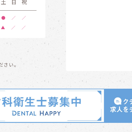
土
日
祝
●
／
／
▲
／
／
ださい。