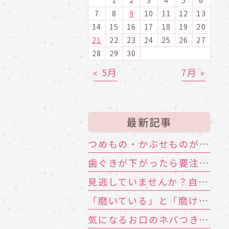
7
8
9
10
11
12
13
14
15
16
17
18
19
20
21
22
23
24
25
26
27
28
29
30
« 5月
7月 »
最新記事
つめもの・かぶせものが外れる！ その寿命と原因は？
歯ぐきが下がったら要注意！大人に多い根元むし歯
見逃していませんか？自分や家族のお口の機能低下のサイン
「磨いている」と「磨けている」は別物!?歯ブラシが届かない汚れの対策
気になるお口のネバつき、放置しても大丈夫？