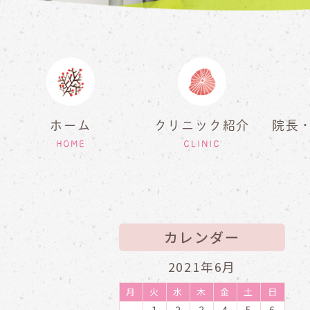
ホーム
クリニック紹介
院長
HOME
CLINIC
カレンダー
2021年6月
月
火
水
木
金
土
日
1
2
3
4
5
6