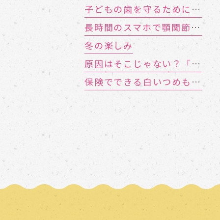
子どもの歯を守るために 知っておきたい「むし歯の4要素」
長時間のスマホで顎関節症に!? お口のトラブルを招く「TCH（歯列接触癖）」とは
冬の楽しみ
原因はそこじゃない？「歯の痛み」の意外な落とし穴
保険でできる白いつめもの「CR（コンポジットレジン）」とは？