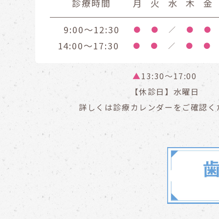
診療時間
月
火
水
木
金
9:00～12:30
●
●
／
●
●
14:00～17:30
●
●
／
●
●
▲
13:30〜17:00
【休診日】水曜日
詳しくは診療カレンダーをご確認く