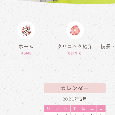
ホーム
クリニック紹介
院長
HOME
CLINIC
カレンダー
2021年6月
月
火
水
木
金
土
日
1
2
3
4
5
6