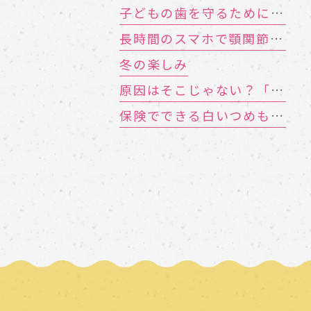
子どもの歯を守るために 知っておきたい「むし歯の4要素」
長時間のスマホで顎関節症に!? お口のトラブルを招く「TCH（歯列接触癖）」とは
冬の楽しみ
原因はそこじゃない？「歯の痛み」の意外な落とし穴
保険でできる白いつめもの「CR（コンポジットレジン）」とは？