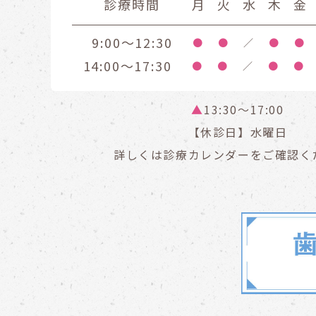
診療時間
月
火
水
木
金
9:00～12:30
●
●
／
●
●
14:00～17:30
●
●
／
●
●
▲
13:30〜17:00
【休診日】水曜日
詳しくは診療カレンダーをご確認く