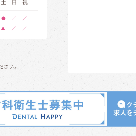
土
日
祝
●
／
／
▲
／
／
ださい。