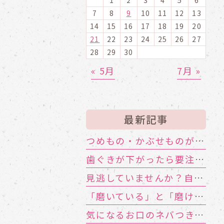
7
8
9
10
11
12
13
14
15
16
17
18
19
20
21
22
23
24
25
26
27
28
29
30
« 5月
7月 »
最新記事
つめもの・かぶせものが外れる！ その寿命と原因は？
歯ぐきが下がったら要注意！大人に多い根元むし歯
見逃していませんか？自分や家族のお口の機能低下のサイン
「磨いている」と「磨けている」は別物!?歯ブラシが届かない汚れの対策
気になるお口のネバつき、放置しても大丈夫？