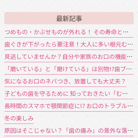
最新記事
つめもの・かぶせものが外れる！ その寿命と原因は？
歯ぐきが下がったら要注意！大人に多い根元むし歯
見逃していませんか？自分や家族のお口の機能低下のサイン
「磨いている」と「磨けている」は別物!?歯ブラシが届かない汚れの対策
気になるお口のネバつき、放置しても大丈夫？
子どもの歯を守るために 知っておきたい「むし歯の4要素」
長時間のスマホで顎関節症に!? お口のトラブルを招く「TCH（歯列接触癖）」とは
冬の楽しみ
原因はそこじゃない？「歯の痛み」の意外な落とし穴