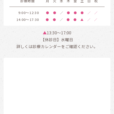
診療時間
月
火
水
木
金
土
日
祝
9:00～12:30
●
●
／
●
●
●
／
／
14:00～17:30
●
●
／
●
●
▲
／
／
▲
13:30〜17:00
【休診日】水曜日
詳しくは診療カレンダーをご確認ください。