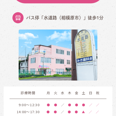
バス停「水道路（相模原市）」徒歩1分
診療時間
月
火
水
木
金
土
日
祝
9:00～12:30
●
●
／
●
●
●
／
／
14:00～17:30
●
●
／
●
●
▲
／
／