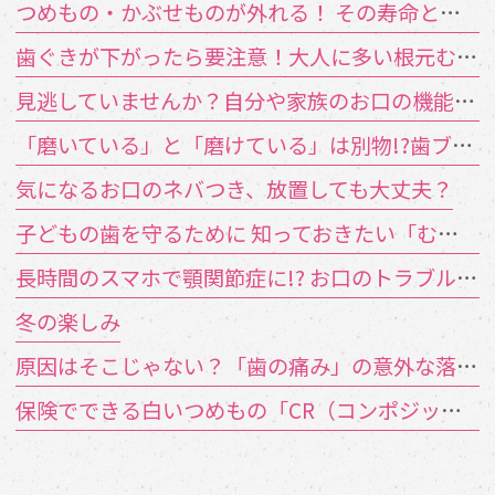
つめもの・かぶせものが外れる！ その寿命と原因は？
歯ぐきが下がったら要注意！大人に多い根元むし歯
見逃していませんか？自分や家族のお口の機能低下のサイン
「磨いている」と「磨けている」は別物!?歯ブラシが届かない汚れの対策
気になるお口のネバつき、放置しても大丈夫？
子どもの歯を守るために 知っておきたい「むし歯の4要素」
長時間のスマホで顎関節症に!? お口のトラブルを招く「TCH（歯列接触癖）」とは
冬の楽しみ
原因はそこじゃない？「歯の痛み」の意外な落とし穴
保険でできる白いつめもの「CR（コンポジットレジン）」とは？