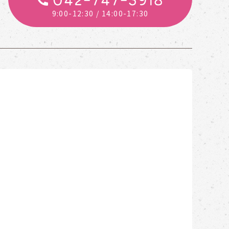
042-747-3918
9:00-12:30
/ 14:00-17:30