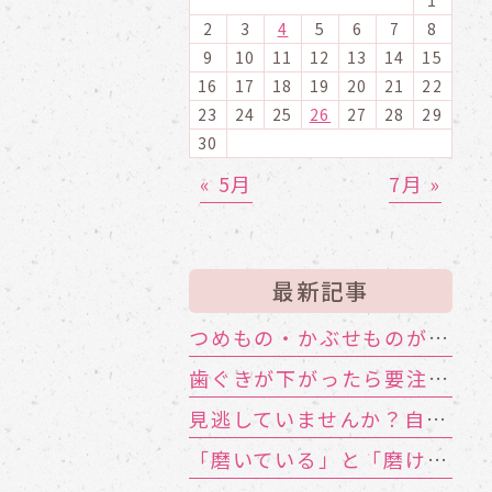
2
3
4
5
6
7
8
9
10
11
12
13
14
15
16
17
18
19
20
21
22
23
24
25
26
27
28
29
30
« 5月
7月 »
最新記事
つめもの・かぶせものが外れる！ その寿命と原因は？
歯ぐきが下がったら要注意！大人に多い根元むし歯
見逃していませんか？自分や家族のお口の機能低下のサイン
「磨いている」と「磨けている」は別物!?歯ブラシが届かない汚れの対策