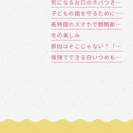
気になるお口のネバつき、放置しても大丈夫？
子どもの歯を守るために 知っておきたい「むし歯の4要素」
長時間のスマホで顎関節症に!? お口のトラブルを招く「TCH（歯列接触癖）」とは
冬の楽しみ
原因はそこじゃない？「歯の痛み」の意外な落とし穴
保険でできる白いつめもの「CR（コンポジットレジン）」とは？