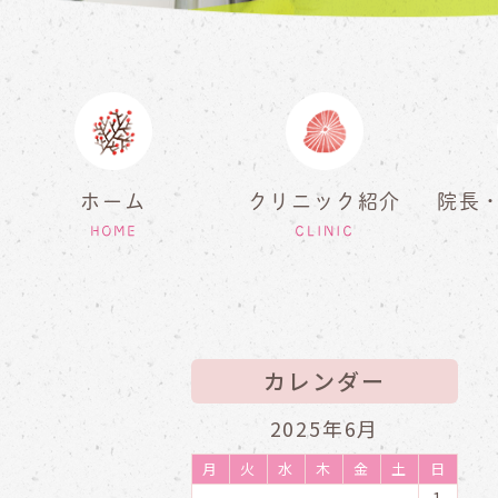
ホーム
クリニック紹介
院長
HOME
CLINIC
カレンダー
2025年6月
月
火
水
木
金
土
日
1