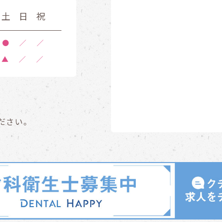
土
日
祝
●
／
／
▲
／
／
ださい。