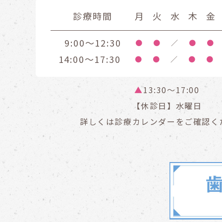
診療時間
月
火
水
木
金
9:00～12:30
●
●
／
●
●
14:00～17:30
●
●
／
●
●
▲
13:30〜17:00
【休診日】水曜日
詳しくは診療カレンダーをご確認く