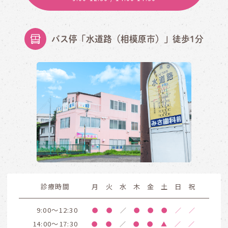
バス停「水道路（相模原市）」徒歩1分
診療時間
月
火
水
木
金
土
日
祝
9:00～12:30
●
●
／
●
●
●
／
／
14:00～17:30
●
●
／
●
●
▲
／
／