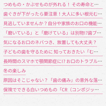
つめもの・かぶせものが外れる！ その寿命と原因は？
歯ぐきが下がったら要注意！大人に多い根元むし歯
見逃していませんか？自分や家族のお口の機能低下のサイン
「磨いている」と「磨けている」は別物!?歯ブラシが届かない汚れの対策
気になるお口のネバつき、放置しても大丈夫？
子どもの歯を守るために 知っておきたい「むし歯の4要素」
長時間のスマホで顎関節症に!? お口のトラブルを招く「TCH（歯列接触癖）」とは
冬の楽しみ
原因はそこじゃない？「歯の痛み」の意外な落とし穴
保険でできる白いつめもの「CR（コンポジットレジン）」とは？