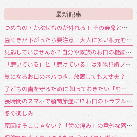
最新記事
つめもの・かぶせものが外れる！ その寿命と原因は？
歯ぐきが下がったら要注意！大人に多い根元むし歯
見逃していませんか？自分や家族のお口の機能低下のサイン
「磨いている」と「磨けている」は別物!?歯ブラシが届かない汚れの対策
気になるお口のネバつき、放置しても大丈夫？
子どもの歯を守るために 知っておきたい「むし歯の4要素」
長時間のスマホで顎関節症に!? お口のトラブルを招く「TCH（歯列接触癖）」とは
冬の楽しみ
原因はそこじゃない？「歯の痛み」の意外な落とし穴