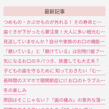
最新記事
つめもの・かぶせものが外れる！ その寿命と原因は？
歯ぐきが下がったら要注意！大人に多い根元むし歯
見逃していませんか？自分や家族のお口の機能低下のサイン
「磨いている」と「磨けている」は別物!?歯ブラシが届かない汚れの対策
気になるお口のネバつき、放置しても大丈夫？
子どもの歯を守るために 知っておきたい「むし歯の4要素」
長時間のスマホで顎関節症に!? お口のトラブルを招く「TCH（歯列接触癖）」とは
冬の楽しみ
原因はそこじゃない？「歯の痛み」の意外な落とし穴