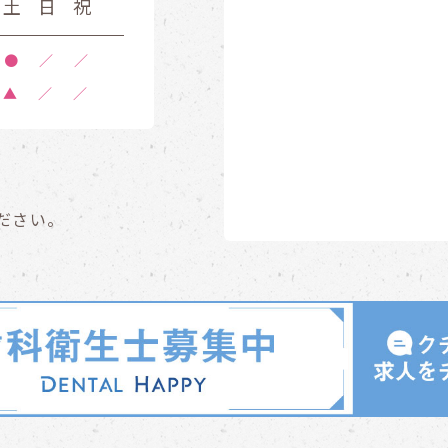
土
日
祝
●
／
／
▲
／
／
ださい。