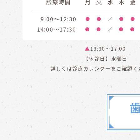
診療時間
月
火
水
木
金
9:00～12:30
●
●
／
●
●
14:00～17:30
●
●
／
●
●
▲
13:30〜17:00
【休診日】水曜日
詳しくは診療カレンダーをご確認く