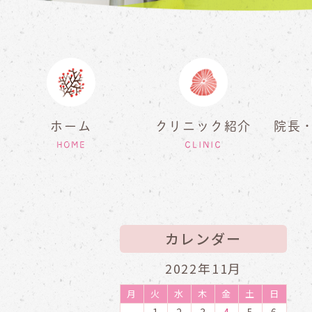
ホーム
クリニック紹介
院長
HOME
CLINIC
カレンダー
2022年11月
月
火
水
木
金
土
日
1
2
3
4
5
6