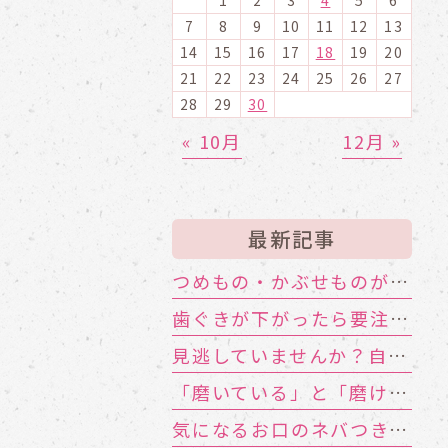
7
8
9
10
11
12
13
14
15
16
17
18
19
20
21
22
23
24
25
26
27
28
29
30
« 10月
12月 »
最新記事
つめもの・かぶせものが外れる！ その寿命と原因は？
歯ぐきが下がったら要注意！大人に多い根元むし歯
見逃していませんか？自分や家族のお口の機能低下のサイン
「磨いている」と「磨けている」は別物!?歯ブラシが届かない汚れの対策
気になるお口のネバつき、放置しても大丈夫？