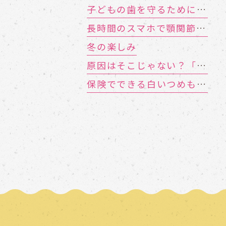
子どもの歯を守るために 知っておきたい「むし歯の4要素」
長時間のスマホで顎関節症に!? お口のトラブルを招く「TCH（歯列接触癖）」とは
冬の楽しみ
原因はそこじゃない？「歯の痛み」の意外な落とし穴
保険でできる白いつめもの「CR（コンポジットレジン）」とは？