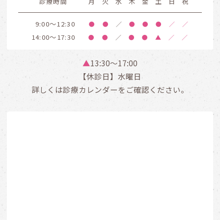
診療時間
月
火
水
木
金
土
日
祝
9:00～12:30
●
●
／
●
●
●
／
／
14:00～17:30
●
●
／
●
●
▲
／
／
▲
13:30〜17:00
【休診日】水曜日
詳しくは診療カレンダーをご確認ください。