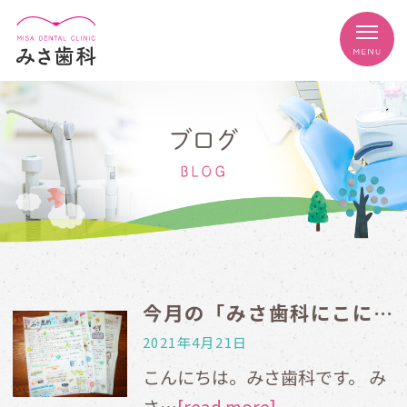
ブログ
BLOG
今⽉の「みさ⻭科にこにこ通信」原稿完成しました
2021年4月21日
こんにちは。みさ歯科です。 み
さ…
[read more]