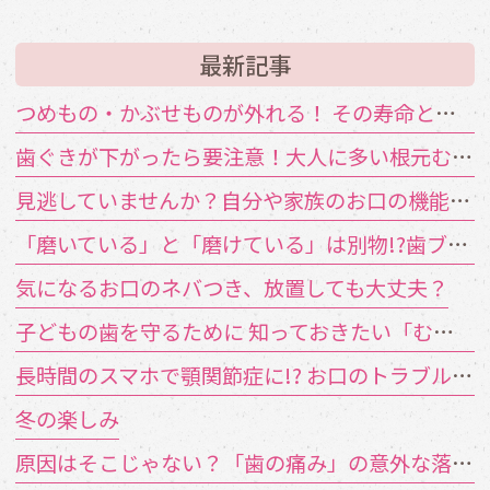
最新記事
つめもの・かぶせものが外れる！ その寿命と原因は？
歯ぐきが下がったら要注意！大人に多い根元むし歯
見逃していませんか？自分や家族のお口の機能低下のサイン
「磨いている」と「磨けている」は別物!?歯ブラシが届かない汚れの対策
気になるお口のネバつき、放置しても大丈夫？
子どもの歯を守るために 知っておきたい「むし歯の4要素」
長時間のスマホで顎関節症に!? お口のトラブルを招く「TCH（歯列接触癖）」とは
冬の楽しみ
原因はそこじゃない？「歯の痛み」の意外な落とし穴