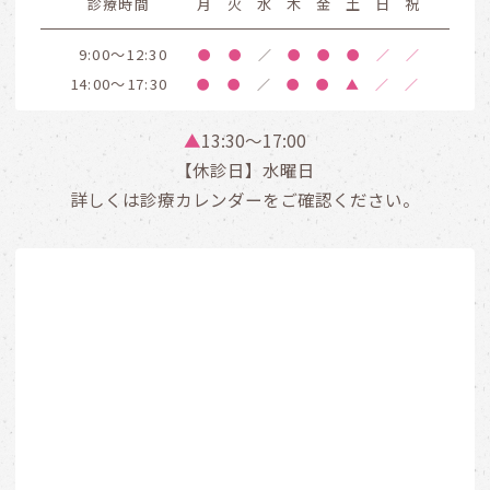
診療時間
月
火
水
木
金
土
日
祝
9:00～12:30
●
●
／
●
●
●
／
／
14:00～17:30
●
●
／
●
●
▲
／
／
▲
13:30〜17:00
【休診日】水曜日
詳しくは診療カレンダーをご確認ください。