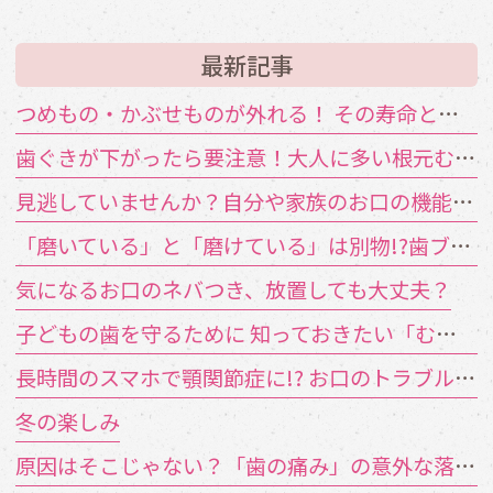
最新記事
つめもの・かぶせものが外れる！ その寿命と原因は？
歯ぐきが下がったら要注意！大人に多い根元むし歯
見逃していませんか？自分や家族のお口の機能低下のサイン
「磨いている」と「磨けている」は別物!?歯ブラシが届かない汚れの対策
気になるお口のネバつき、放置しても大丈夫？
子どもの歯を守るために 知っておきたい「むし歯の4要素」
長時間のスマホで顎関節症に!? お口のトラブルを招く「TCH（歯列接触癖）」とは
冬の楽しみ
原因はそこじゃない？「歯の痛み」の意外な落とし穴