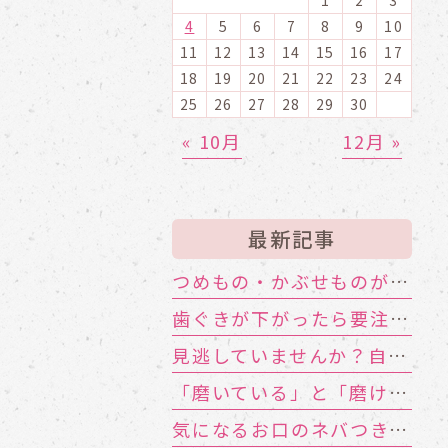
4
5
6
7
8
9
10
11
12
13
14
15
16
17
18
19
20
21
22
23
24
25
26
27
28
29
30
« 10月
12月 »
最新記事
つめもの・かぶせものが外れる！ その寿命と原因は？
歯ぐきが下がったら要注意！大人に多い根元むし歯
見逃していませんか？自分や家族のお口の機能低下のサイン
「磨いている」と「磨けている」は別物!?歯ブラシが届かない汚れの対策
気になるお口のネバつき、放置しても大丈夫？