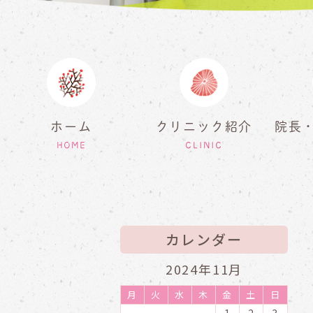
ホーム
クリニック紹介
院長
HOME
CLINIC
カレンダー
2024年11月
月
火
水
木
金
土
日
1
2
3