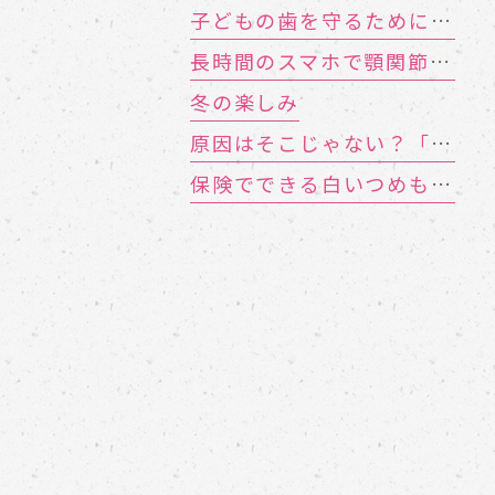
子どもの歯を守るために 知っておきたい「むし歯の4要素」
長時間のスマホで顎関節症に!? お口のトラブルを招く「TCH（歯列接触癖）」とは
冬の楽しみ
原因はそこじゃない？「歯の痛み」の意外な落とし穴
保険でできる白いつめもの「CR（コンポジットレジン）」とは？