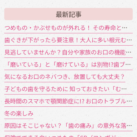
最新記事
つめもの・かぶせものが外れる！ その寿命と原因は？
歯ぐきが下がったら要注意！大人に多い根元むし歯
見逃していませんか？自分や家族のお口の機能低下のサイン
「磨いている」と「磨けている」は別物!?歯ブラシが届かない汚れの対策
気になるお口のネバつき、放置しても大丈夫？
子どもの歯を守るために 知っておきたい「むし歯の4要素」
長時間のスマホで顎関節症に!? お口のトラブルを招く「TCH（歯列接触癖）」とは
冬の楽しみ
原因はそこじゃない？「歯の痛み」の意外な落とし穴