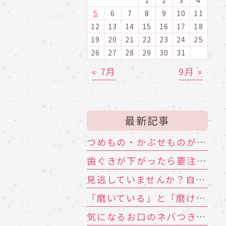
5
6
7
8
9
10
11
12
13
14
15
16
17
18
19
20
21
22
23
24
25
26
27
28
29
30
31
« 7月
9月 »
最新記事
つめもの・かぶせものが外れる！ その寿命と原因は？
歯ぐきが下がったら要注意！大人に多い根元むし歯
見逃していませんか？自分や家族のお口の機能低下のサイン
「磨いている」と「磨けている」は別物!?歯ブラシが届かない汚れの対策
気になるお口のネバつき、放置しても大丈夫？