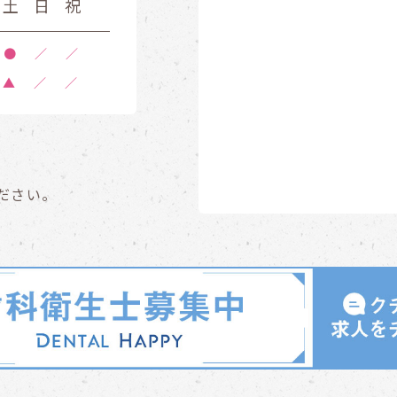
土
日
祝
●
／
／
▲
／
／
ださい。