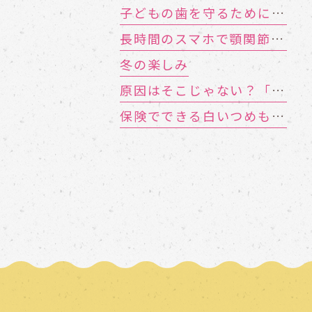
子どもの歯を守るために 知っておきたい「むし歯の4要素」
長時間のスマホで顎関節症に!? お口のトラブルを招く「TCH（歯列接触癖）」とは
冬の楽しみ
原因はそこじゃない？「歯の痛み」の意外な落とし穴
保険でできる白いつめもの「CR（コンポジットレジン）」とは？