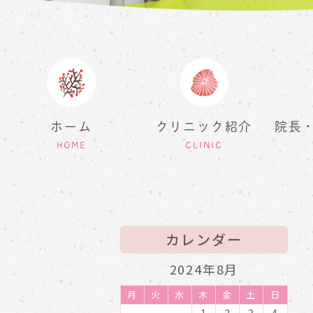
ホーム
クリニック紹介
院長
HOME
CLINIC
カレンダー
2024年8月
月
火
水
木
金
土
日
1
2
3
4