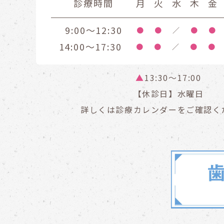
診療時間
月
火
水
木
金
9:00～12:30
●
●
／
●
●
14:00～17:30
●
●
／
●
●
▲
13:30〜17:00
【休診日】水曜日
詳しくは診療カレンダーをご確認く